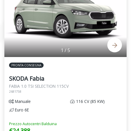
1
/
5
PRONTA CONSEGNA
SKODA Fabia
FABIA 1.0 TSI SELECTION 115CV
2681758
Manuale
116 CV (85 KW)
Euro 6E
Prezzo Autocentri Balduina
€24.388