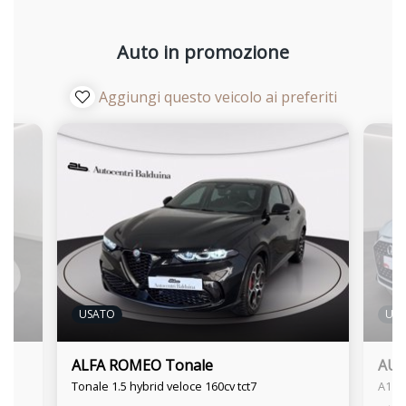
Auto in promozione
Aggiungi questo veicolo ai preferiti
USATO
US
ALFA ROMEO Tonale
AUD
Tonale 1.5 hybrid veloce 160cv tct7
A1 sp