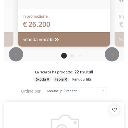
s-tro
In promozione
In p
€ 26.200
€ 
Scheda veicolo
Sch
22 risultati
La ricerca ha prodotto:
Skoda
Fabia
Rimuovi filtri
Ordina per
Annunci più recenti