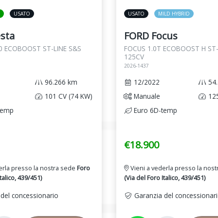
USATO
USATO
MILD HYBRID
sta
FORD Focus
.0 ECOBOOST ST-LINE S&S
FOCUS 1.0T ECOBOOST H ST-
125CV
2026-1437
96.266 km
12/2022
54.
101 CV (74 KW)
Manuale
125
temp
Euro 6D-temp
€18.900
erla presso la nostra sede
Foro
Vieni a vederla presso la nos
talico, 439/451)
(Via del Foro Italico, 439/451)
del concessionario
Garanzia del concessionar