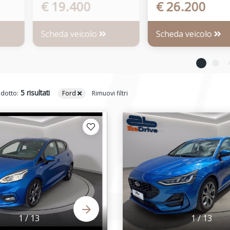
€ 19.400
€ 26.200
Scheda veicolo
Scheda veicolo
5 risultati
odotto:
Ford
Rimuovi filtri
1
/
13
1
/
13