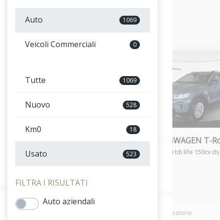
Auto
1069
Veicoli Commerciali
0
Tutte
1069
Nuovo
528
USATO
USATO
Km0
18
c
VOLKSWAGEN T-Roc
VOLKSWAGEN T-R
T-roc 2.0 tdi business 115cv
T-roc 2.0 tdi life 150cv d
Usato
523
FILTRA I RISULTATI
Auto aziendali
In promozione
In promozione