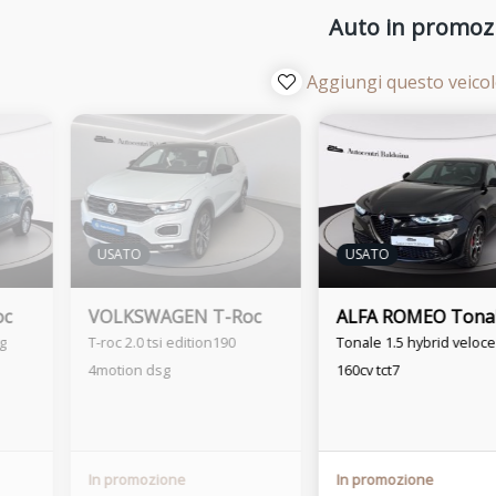
Auto in promoz
Aggiungi questo veicolo
USATO
USATO
oc
VOLKSWAGEN T-Roc
ALFA ROMEO Tona
sg
T-roc 2.0 tsi edition190
Tonale 1.5 hybrid veloce
4motion dsg
160cv tct7
In promozione
In promozione