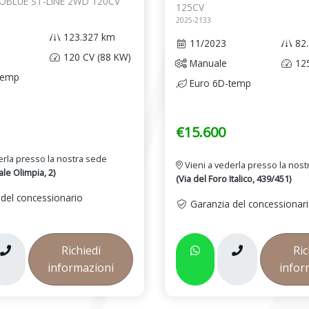
COBLUE ST-LINE 2WD 120CV
125CV
2025-2133
123.327 km
11/2023
82.
120 CV (88 KW)
Manuale
125
temp
Euro 6D-temp
€15.600
erla presso la nostra sede
Vieni a vederla presso la nos
le Olimpia, 2)
(Via del Foro Italico, 439/451)
del concessionario
Garanzia del concessionar
Richiedi
Ric
informazioni
infor