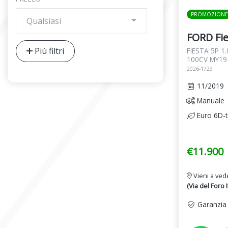
PROMOZIONE
Qualsiasi
FORD Fie
Più filtri
FIESTA 5P 1
100CV MY19
2026-1729
11/2019
Manuale
Euro 6D-
€11.900
Vieni a ved
(Via del Foro I
Garanzia 