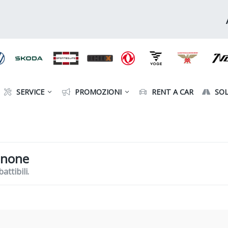
SERVICE
PROMOZIONI
RENT A CAR
SOL
inone
ttibili.