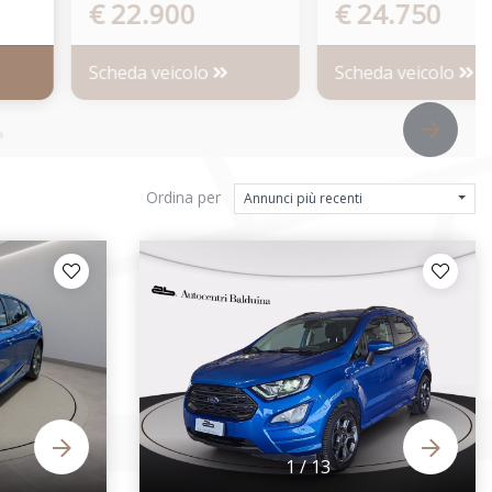
€ 22.900
€ 24.750
Scheda veicolo
Scheda veicolo
Ordina per
Annunci più recenti
1
/
13