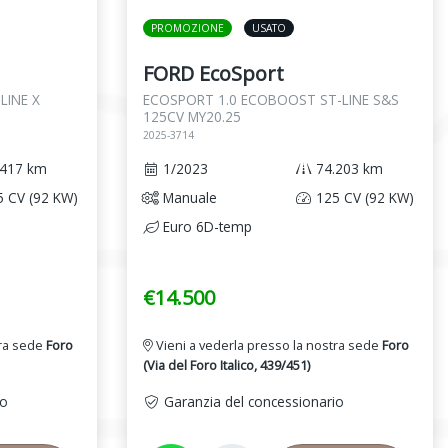
PROMOZIONE
USATO
FORD EcoSport
LINE X
ECOSPORT 1.0 ECOBOOST ST-LINE S&S
125CV MY20.25
2025-3714
417 km
1/2023
74.203 km
 CV (92 KW)
Manuale
125 CV (92 KW)
Euro 6D-temp
€14.500
tra sede
Foro
Vieni a vederla presso la nostra sede
Foro
(Via del Foro Italico, 439/451)
io
Garanzia del concessionario