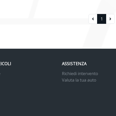
1
EICOLI
ASSISTENZA
e
Richiedi intervento
Valuta la tua auto