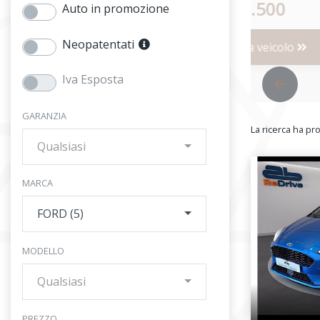
€ 19.500
€ 21.500
Auto in promozione
Neopatentati
Scheda veicolo
Scheda veicolo
Iva Esposta
GARANZIA
La ricerca ha pr
Qualsiasi
MARCA
FORD (5)
MODELLO
Qualsiasi
PREZZO