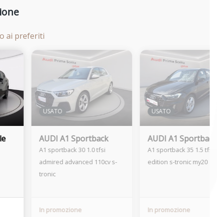
ione
 ai preferiti
USATO
USATO
le
AUDI A1 Sportback
AUDI A1 Sportback
A1 sportback 30 1.0 tfsi
A1 sportback 35 1.5 tfsi 
admired advanced 110cv s-
edition s-tronic my20
tronic
In promozione
In promozione