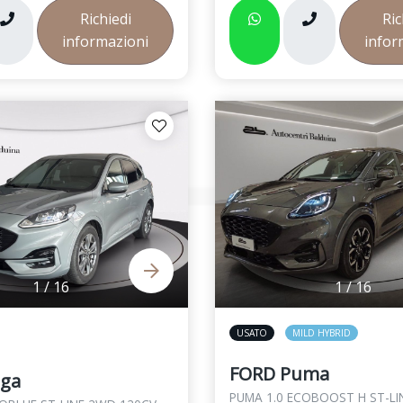
Richiedi
Ric
informazioni
infor
1
/
16
1
/
16
USATO
MILD HYBRID
FORD Puma
ga
PUMA 1.0 ECOBOOST H ST-LI