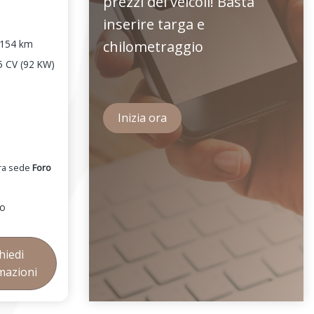
prezzi dei veicoli! Basta
inserire targa e
154 km
chilometraggio
 CV (92 KW)
Inizia ora
tra sede
Foro
io
hiedi
mazioni