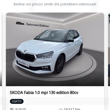
Berlina con prezzo simile che potrebbero interessarti
elettromeccanica del
Specchietti retrovisori esterni regolabili e
riscaldabili elettricamente nel colore nero,
finestrini anteriori elettrici e maniglie
esterne nel colore della carrozzeria
ugli schienali dei
Tergicristalli anteriore aero con possibilità
di cambio velocità e selezionatore di
frequenza
za e kit di pronto
Tsa
 bagagliaio, sulla
Vano portaoggetti nella parte inferiore del
cruscotto lato passeggero, chiuso e
illuminato
 in pelle a 2 razze
 telefono)
SKODA Fabia 1.0 mpi 130 edition 80cv
USATO
3/2025
19.517 km