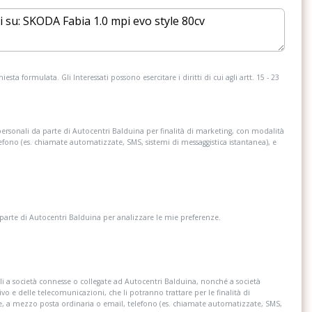
Fari fendinebbia anteriori
i e posteriori
Front assistant con riconoscimento
pedoni - monitoraggio radar dello spazio
antistante la vettura e funzione di frenata
automatica di emergenza
esta formulata. Gli Interessati possono esercitare i diritti di cui agli artt. 15 - 23
Illuminazione del bagagliaio (1 lampada)
personali da parte di Autocentri Balduina per finalità di marketing, con modalità
 cambio e del freno
Indicatori di direzione integrati negli
lefono (es. chiamate automatizzate, SMS, sistemi di messaggistica istantanea), e
specchietti retrovisori laterali in tecnologia
led
matici (compressore
Lane assistant - sistema di mantenimento
uido adesivo)
del veicolo in corsia
 parte di Autocentri Balduina per analizzare le mie preferenze.
inebbia
Lunotto posteriore riscaldabile
i a società connesse o collegate ad Autocentri Balduina, nonché a società
Occhielli ferma carico nel bagagliaio
ivo e delle telecomunicazioni, che li potranno trattare per le finalità di
re, a mezzo posta ordinaria o email, telefono (es. chiamate automatizzate, SMS,