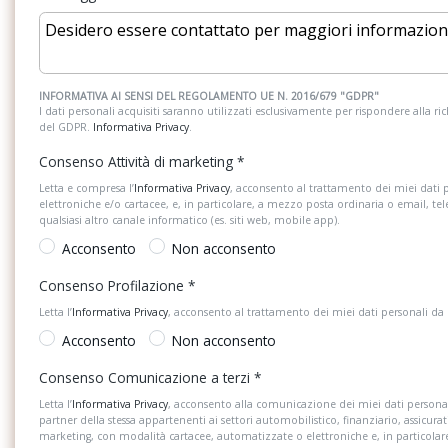
Esc
Fari a led
Fari fendinebbia posteriori
Freni a disco anterior
INFORMATIVA AI SENSI DEL REGOLAMENTO UE N. 2016/679 "GDPR"
I dati personali acquisiti saranno utilizzati esclusivamente per rispondere alla richi
del GDPR.
Informativa Privacy
.
Gruppi ottici posteriori full led con firma
Hba
Consenso Attività di marketing
*
luminosa in tecnologia crystal lighting
Letta e compresa l’
Informativa Privacy
, acconsento al trattamento dei miei dati 
Illuminazione interna per tutte le portiere
Impugnatura leva del
elettroniche e/o cartacee, e, in particolare, a mezzo posta ordinaria o email, te
a mano in pelle
qualsiasi altro canale informatico (es. siti web, mobile app).
Acconsento
Non acconsento
Interni style in tessuto nuba
Kit riparazione pneu
Consenso Profilazione
*
12v + flacone con liq
Letta l’
Informativa Privacy
, acconsento al trattamento dei miei dati personali da
Light assistant (coming home, leaving
Luce posteriore fend
Acconsento
Non acconsento
home, automatica dei fari, tunnel light e
Consenso Comunicazione a terzi
*
day light)
Letta l’
Informativa Privacy
, acconsento alla comunicazione dei miei dati personal
Maxi dot
Msr
partner della stessa appartenenti ai settori automobilistico, finanziario, assicurat
marketing, con modalità cartacee, automatizzate o elettroniche e, in particola