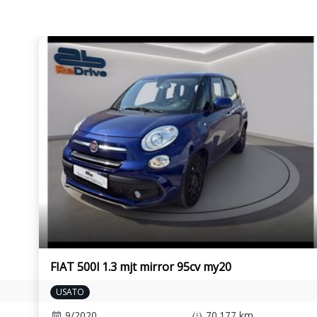
Smartlink via cavo con carplay (apple),
Softtouch - apertura 
android auto (google), mirrorlink
bagagliaio
Tappetini in tessuto
Tasche portaoggetti s
sedili anteriori
Tergicristallo lunotto posteriore con ugelli
Triangolo di emergen
lavavetri (a intervallo fisso)
soccorso
Vani portaoggetti sulle portiere anteriori
Vano portaoggetti nel
sinistra
Vetri atermici
Volante multifunzione
(con comandi radio e
FIAT 500l 1.3 mjt mirror 95cv my20
USATO
9/2020
70.177 km