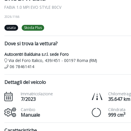
FABIA 1.0 MPI EVO STYLE 80CV
2026-1166
usata
Skoda Plus
Dove si trova la vettura?
Autocentri Balduina s.r.l. sede Foro
Via del Foro Italico, 439/451 - 00197 Roma (RM)
06 78461414
Dettagli del veicolo
Immatricolazione
Chilometrag
7/2023
35.647 km
Cambio
Cilindrata
3
Manuale
999 cm
Caratteristiche