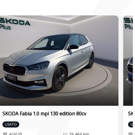
SKODA Fabia 1.0 mpi 130 edition 80cv
SK
USATO
U
4/2025
25.466 km